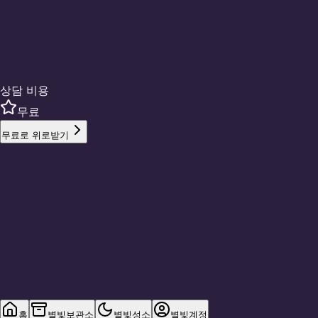
상담 비용
무료
무료로 위로받기
홈
별빛보관소
별빛성소
별빛계정